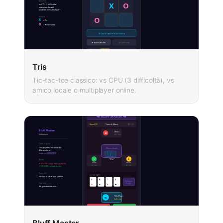
Tris
Tic-tac-toe classico: vs CPU (3 difficoltà), vs
amico locale o multiplayer online.
Bluff Master