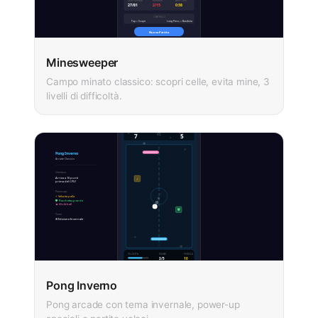
Minesweeper
Campo minato classico: scopri celle, evita mine, 3
livelli di difficoltà.
Pong Inverno
Pong arcade con tema invernale, power-up