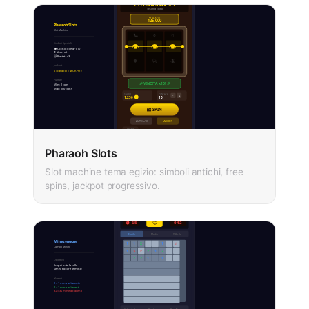
Pharaoh Slots
Slot machine tema egizio: simboli antichi, free
spins, jackpot progressivo.