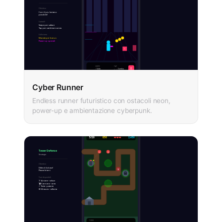
Cyber Runner
Endless runner futuristico con ostacoli neon,
power-up e ambientazione cyberpunk.