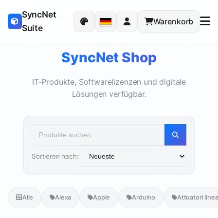
SyncNet
Warenkorb
Suite
SyncNet Shop
IT-Produkte, Softwarelizenzen und digitale
Lösungen verfügbar.
Sortieren nach:
Alle
Alexa
Apple
Arduino
Attuatori linea