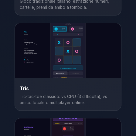
Gioco tradizionale italiano: estrazione numeri,
cartelle, premi da ambo a tombola.
Tris
Tic-tac-toe classico: vs CPU (3 difficoltà), vs
amico locale o multiplayer online.