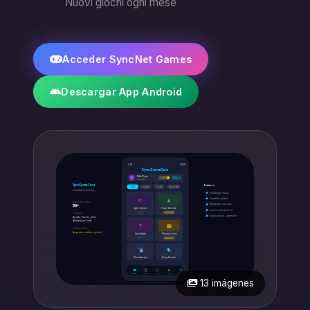
Nuovi giochi ogni mese
Acceder SyncNet Games
Descargar App Android
13 imágenes