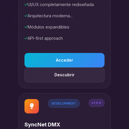
UI/UX completamente rediseñada
Arquitectura moderna...
Módulos expandibles
API-first approach
Acceder
Descubrir
v1.0.0
DEVELOPMENT
SyncNet DMX